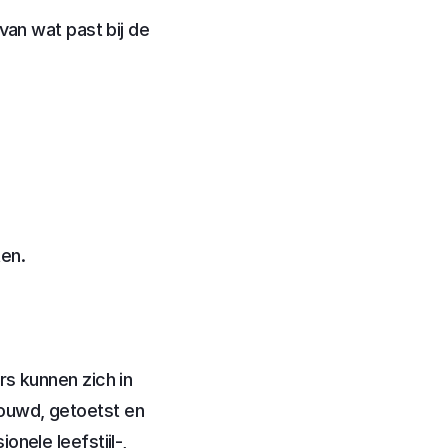
an wat past bij de 
en.
s kunnen zich in 
ouwd, getoetst en 
nele leefstijl-, 