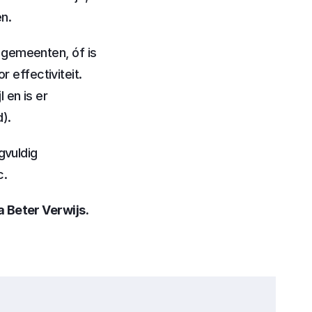
n.
gemeenten, óf is 
ffectiviteit. 
en is er 
).
vuldig 
c.
a Beter Verwijs.