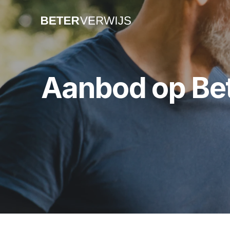
A
anbod op Bet